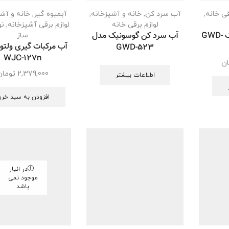
قی خانه
,
آب سرد کن
,
خانه و آشپزخانه
,
آبمیوه گیر
,
خانه و آش
لوازم برقی خانه
لوازم برقی آشپزخانه
,
ن
آب سرد کن گاسونیک GWD-
آب سرد کن گوسونیک مدل
ساز
آب مرکبات گیری ولت
GWD-523
WJC-127n
ان
2,379,000
تومان
اطلاعات بیشتر
افزودن به سبد خری
در انبار
موجود نمی
باشد