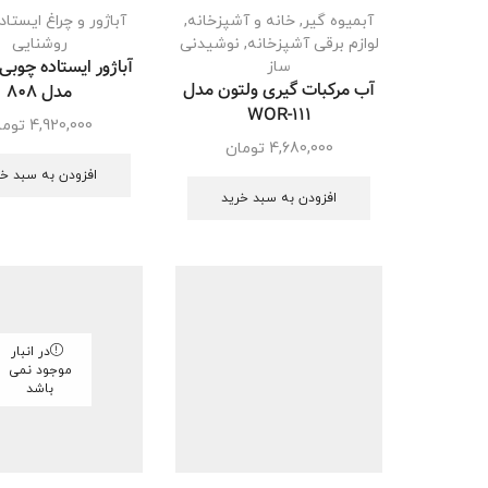
آبمیوه گیر
,
خانه و آشپزخانه
,
آباژور و چراغ ایستاد
لوازم برقی آشپزخانه
,
نوشیدنی
روشنایی
آباژور ایستاده چوبی
ساز
آب مرکبات گیری ولتون مدل
مدل 808
WOR-111
4,920,000
توما
4,680,000
تومان
افزودن به سبد خر
افزودن به سبد خرید
در انبار
موجود نمی
باشد