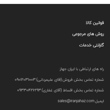
قوانین کالا
روش های مرجوعی
گارانتی خدمات
راه های ارتباطی با ایران جهاز:
شماره تماس بخش فروش:(اقای علیمردانی):09012031003
شماره تماس بخش اقساط (آقای غفاری):09330426293
ایمیل:sales@iranjahaz.com