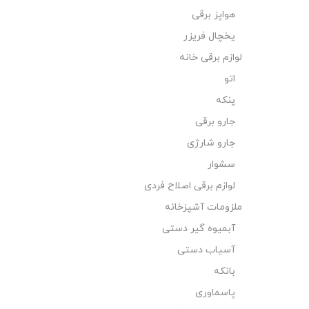
هواپز برقی
یخچال فریزر
لوازم برقی خانه
اتو
پنکه
جارو برقی
جارو شارژی
سشوار
لوازم برقی اصلاح فردی
ملزومات آشپزخانه
آبمیوه گیر دستی
آسیاب دستی
بانکه
پاسماوری