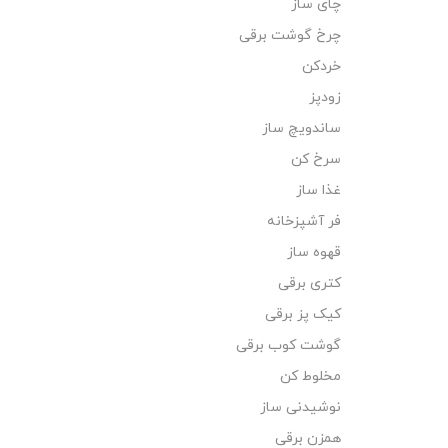
چای ساز
چرخ گوشت برقی
خردکن
زودپز
ساندویچ ساز
سرخ کن
غذا ساز
فر آشپزخانه
قهوه ساز
کتری برقی
کیک پز برقی
گوشت کوب برقی
مخلوط کن
نوشیدنی ساز
همزن برقی