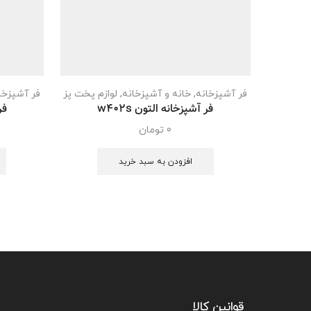
فر آشپزخانه
,
خانه و آشپزخانه
,
لوازم پخت پز
فر آشپزخا
فر آشپزخانه التون w402s
فر
0
تومان
افزودن به سبد خرید
قوانین کالا