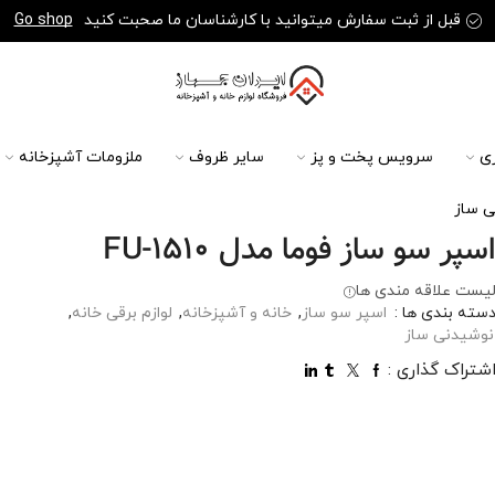
قبل از ثبت سفارش میتوانید با کارشناسان ما صحبت کنید
Go shop
ی
سرویس پخت و پز
سایر ظروف
ملزومات آشپزخانه
ی ساز
سپر سو ساز فوما مدل FU-1510
یست علاقه مندی ها
سته بندی ها :
اسپر سو ساز
,
خانه و آشپزخانه
,
لوازم برقی خانه
,
نوشیدنی ساز
شتراک گذاری :