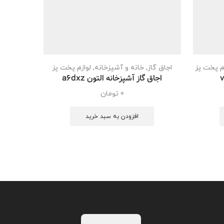
م پخت پز
اجاق گاز
,
خانه و آشپزخانه
,
لوازم پخت پز
خانه و آش
اجاق گاز آشپزخانه التون a6dxz
فر آشپزخانه الت
0
تومان
افزودن به سبد خرید