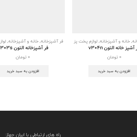
نه
,
خانه و آشپزخانه
,
لوازم پخت پز
فر آشپزخانه
,
خانه و آشپزخانه
,
لواز
 آشپز خانه التون v304n
فر آشپزخانه التون v303s
0
تومان
0
تومان
افزودن به سبد خرید
افزودن به سبد خرید
راه های ارتباطی با ایران جهاز: