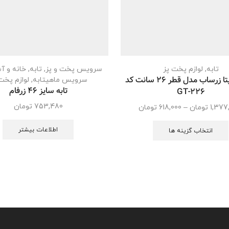
تابه
,
لوازم پخت پز
سرویس پخت و پز
,
تابه
,
خانه و آ
تاوه گرانیتا زرساب مدل قطر 26 سانت کد
سرویس ماهیتابه
,
لوازم پخت
تابه سایز 46 زرفام
GT-226
753,480
تومان
1,377
تومان
–
618,000
تومان
اطلاعات بیشتر
انتخاب گزینه ها