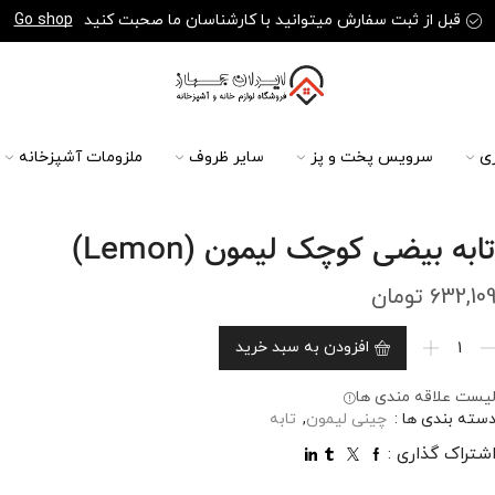
قبل از ثبت سفارش میتوانید با کارشناسان ما صحبت کنید
Go shop
ی
سرویس پخت و پز
سایر ظروف
ملزومات آشپزخانه
ابه بیضی کوچک لیمون (Lemon)
632,10
تومان
افزودن به سبد خرید
یست علاقه مندی ها
سته بندی ها :
چینی لیمون
,
تابه
شتراک گذاری :