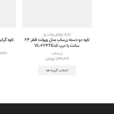
تابه
,
لوازم پخت پز
تاوه دو دسته زرساب مدل ویولت قطر 24
سانت با درب کدVL-224TG
زرساب
,330
1,990,219
تومان
انتخاب گزینه ها