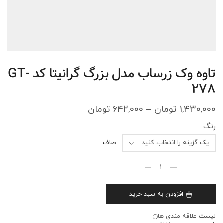
تاوه وک زرساب مدل بزرگ گرانیتا کد GT-
278
1,430,000
تومان
–
642,000
تومان
رنگ
صاف
افزودن به سبد خرید
لیست علاقه مندی ها