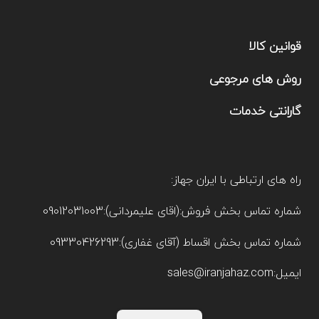
قوانین کالا
روش های مرجوعی
گارانتی خدمات
راه های ارتباطی با ایران جهاز:
شماره تماس بخش فروش:(اقای علیمردانی):09012031003
شماره تماس بخش اقساط (آقای غفاری):09330426293
ایمیل:sales@iranjahaz.com