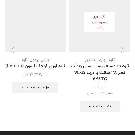
در انبار
موجود نمی
باشد
تابه
,
لوازم پخت پز
چینی لیمون
,
تابه
تاوه دو دسته زرساب مدل ویولت
تابه لوزی کوچک لیمون (Lemon)
قطر 28 سانت با درب کدVL-
542,391
تومان
228TG
زرساب
افزودن به سبد خرید
1,236,000
تومان
انتخاب گزینه ها