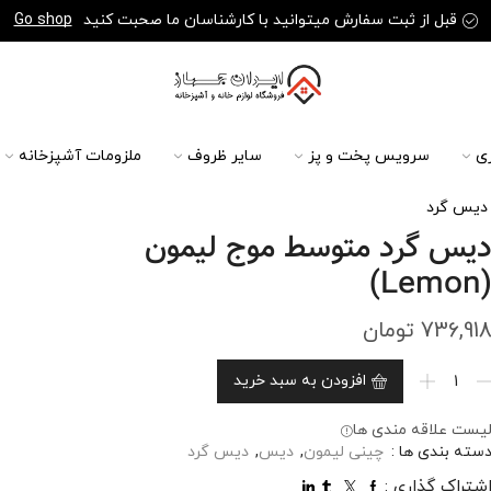
قبل از ثبت سفارش میتوانید با کارشناسان ما صحبت کنید
Go shop
ی
سرویس پخت و پز
سایر ظروف
ملزومات آشپزخانه
دیس گرد
یس گرد متوسط موج لیمون
(Lemon
736,91
تومان
افزودن به سبد خرید
یست علاقه مندی ها
سته بندی ها :
چینی لیمون
,
دیس
,
دیس گرد
شتراک گذاری :