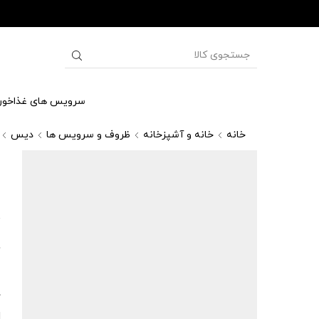
سرویس های غذاخور
خانه
خانه و آشپزخانه
ظروف و سرویس ها
دیس
د
)
8
ل
د
ا