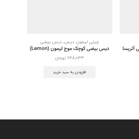
چینی لیمون
,
دیس
,
دیس بیضی
 آتریسا
دیس بیضی کوچک موج لیمون (Lemon)
لیوان
628,033
تومان
افزودن به سبد خرید