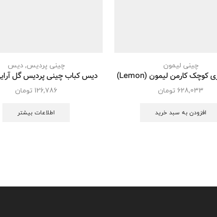
چینی لیمون
چینی پردیس
,
دیس
کوچک کارمن لیمون (Lemon)
دیس کباب چینی پردیس گل آرایی
628,033
تومان
126,786
تومان
افزودن به سبد خرید
اطلاعات بیشتر