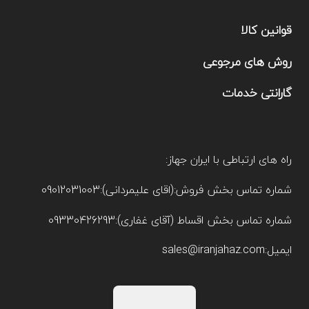
قوانین کالا
روش های مرجوعی
گارانتی خدمات
راه های ارتباطی با ایران جهاز:
شماره تماس بخش فروش:(اقای علیمردانی):09012031003
شماره تماس بخش اقساط (آقای غفاری):09330426293
ایمیل:sales@iranjahaz.com