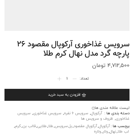
سرویس غذاخوری آرکوپال مقصود 26
پارچه گرد مدل نهال کرم طلا
4,712,500
تومان
افزودن به سبد خرید
لیست علاقه مندی ها
دسته بندی ها :
آرکوپال
,
سرویس 6 نفره
,
سرویس غذاخوری
,
سرویس
غذاخوری
,
ظروف و سرویس ها
برچسب ها :
آرکوپال
,
آرکوپال مقصود
,
بژ
,
سرویس
,
طلا
,
طلایی
,
قالب بن
,
کرم
,
لب طلا
,
نهال
,
ولار
,
ولاره