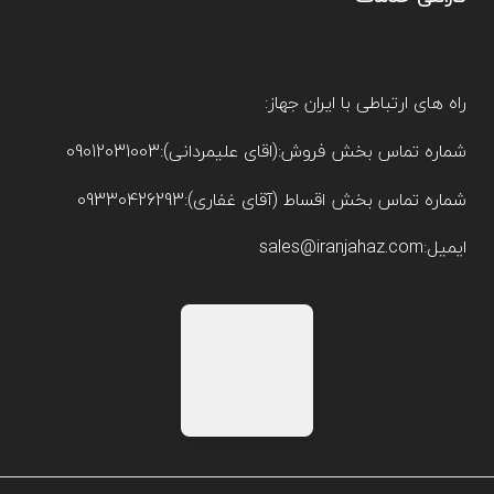
راه های ارتباطی با ایران جهاز:
شماره تماس بخش فروش:(اقای علیمردانی):09012031003
شماره تماس بخش اقساط (آقای غفاری):09330426293
ایمیل:sales@iranjahaz.com