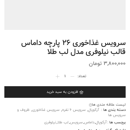
سرویس غذاخوری 26 پارچه داماس
قالب نیلوفری مدل لب طلا
3,800,000
تومان
افزودن به سبد خرید
لیست علاقه مندی ها
دسته بندی ها :
آرکوپال
,
سرویس 6 نفره
,
سرویس غذاخوری
,
ظروف و
سرویس ها
برچسب ها :
آرکوپال
,
داماس
,
سرویس
,
لب طلا
,
نیلوفری