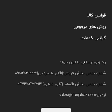
قوانین کالا
روش های مرجوعی
گارانتی خدمات
راه های ارتباطی با ایران جهاز:
شماره تماس بخش فروش:(اقای علیمردانی):09012031003
شماره تماس بخش اقساط (آقای غفاری):09330426293
ایمیل:sales@iranjahaz.com