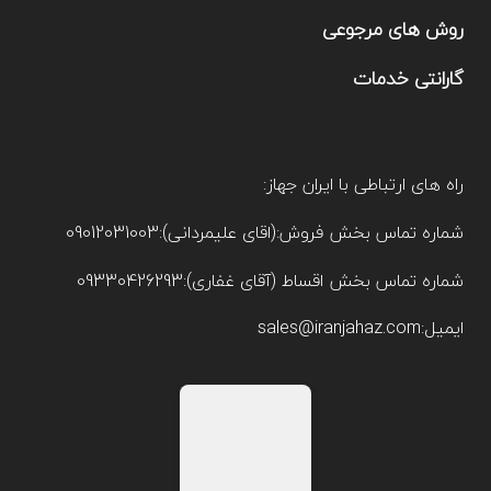
روش های مرجوعی
گارانتی خدمات
راه های ارتباطی با ایران جهاز:
شماره تماس بخش فروش:(اقای علیمردانی):09012031003
شماره تماس بخش اقساط (آقای غفاری):09330426293
ایمیل:sales@iranjahaz.com