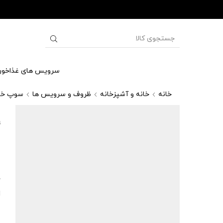
سرویس های غذاخور
خانه
خانه و آشپزخانه
ظروف و سرویس ها
سوپ خو
س
گ
0
ل
د
ا