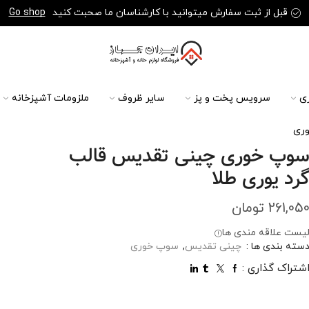
قبل از ثبت سفارش میتوانید با کارشناسان ما صحبت کنید
Go shop
ی
سرویس پخت و پز
سایر ظروف
ملزومات آشپزخانه
ری
وپ خوری چینی تقدیس قالب
رد یوری طلا
261,05
تومان
یست علاقه مندی ها
سته بندی ها :
چینی تقدیس
,
سوپ خوری
شتراک گذاری :