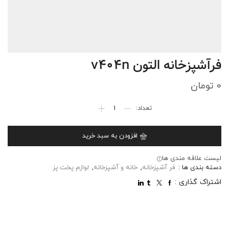
فرآشپزخانه التون v404n
0
تومان
افزودن به سبد خرید
لیست علاقه مندی ها
دسته بندی ها :
فر آشپزخانه
,
خانه و آشپزخانه
,
لوازم پخت پز
اشتراک گذاری :