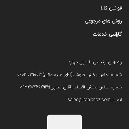
قوانین کالا
روش های مرجوعی
گارانتی خدمات
راه های ارتباطی با ایران جهاز:
شماره تماس بخش فروش:(اقای علیمردانی):09012031003
شماره تماس بخش اقساط (آقای غفاری):09330426293
ایمیل:sales@iranjahaz.com