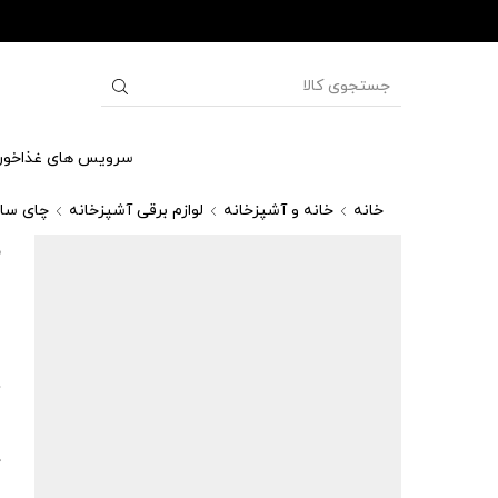
سرویس های غذاخور
خانه
خانه و آشپزخانه
لوازم برقی آشپزخانه
چای ساز
چ
1
0
ل
د