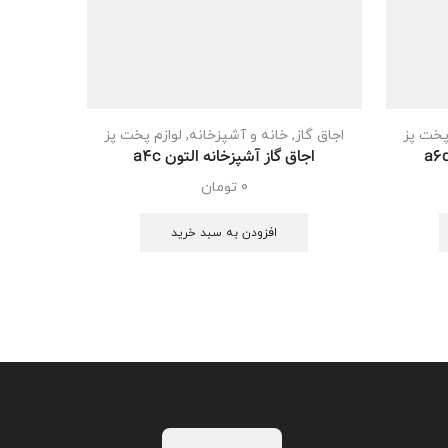
پخت پز
اجاق گاز
,
خانه و آشپزخانه
,
لوازم پخت پز
خانه و آش
اجاق گاز آشپزخانه التون a4c
فر
0
تومان
افزودن به سبد خرید