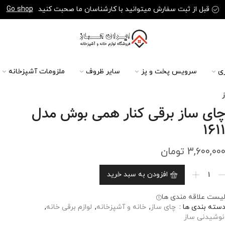
قبل از ثبت سفارش میتوانید با کارشناسان ما صحبت کنید
Go shop
ی
سرویس پخت و پز
سایر ظروف
ملزومات آشپزخانه
ای ساز برقی کنار همی بوش مدل
161
3,600,00
تومان
افزودن به سبد خرید
یست علاقه مندی ها
سته بندی ها :
چای ساز
,
خانه و آشپزخانه
,
لوازم برقی خانه
,
نوشیدنی ساز