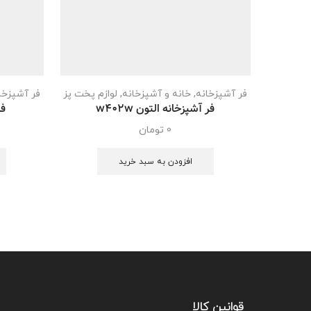
فر آشپزخانه
,
خانه و آشپزخانه
,
لوازم پخت پز
فر آشپزخا
فر آشپزخانه التون w402w
فر
0
تومان
افزودن به سبد خرید
قوانین کالا