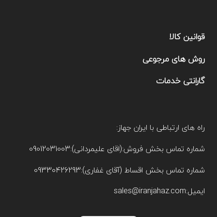
قوانین کالا
روش های مرجوعی
گارانتی خدمات
راه های ارتباطی با ایران جهاز:
شماره تماس بخش فروش:(اقای علیمردانی):09012031003
شماره تماس بخش اقساط (آقای غفاری):09330426293
ایمیل:sales@iranjahaz.com